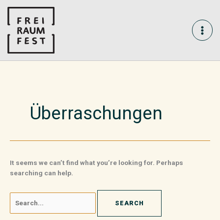
Skip
Search
MAI
to
for:
content
ME
Überraschungen
It seems we can’t find what you’re looking for. Perhaps
searching can help.