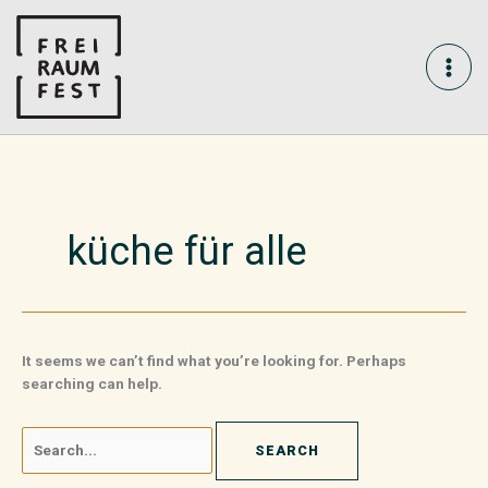
Skip
Search
MAI
to
for:
content
ME
küche für alle
It seems we can’t find what you’re looking for. Perhaps
searching can help.