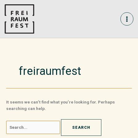
Skip
Search
MAI
to
for:
content
ME
freiraumfest
It seems we can’t find what you’re looking for. Perhaps
searching can help.