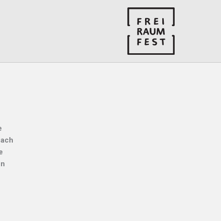
e
nach
e
en