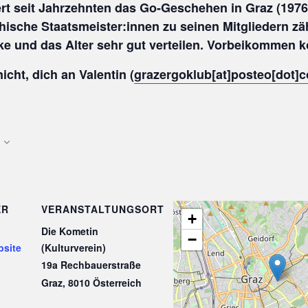
rt seit Jahrzehnten das Go-Geschehen in Graz (1976
hische Staatsmeister:innen zu seinen Mitgliedern zä
rke und das Alter sehr gut verteilen. Vorbeikommen k
icht, dich an Valentin (
grazergoklub[at]posteo[dot]
ER
VERANSTALTUNGSORT
+
Die Kometin
−
bsite
(Kulturverein)
19a Rechbauerstraße
Graz
,
8010
Österreich